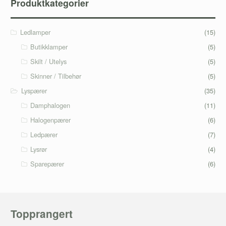
Produktkategorier
Ledlamper
(15)
Butikklamper
(5)
Skilt / Utelys
(5)
Skinner / Tilbehør
(5)
Lyspærer
(35)
Damphalogen
(11)
Halogenpærer
(6)
Ledpærer
(7)
Lysrør
(4)
Sparepærer
(6)
Topprangert