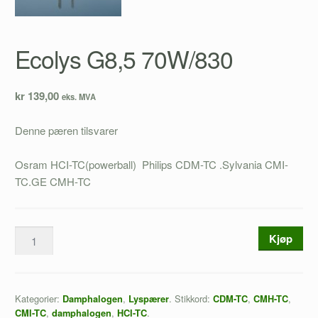
Ecolys G8,5 70W/830
kr 139,00
eks. MVA
Denne pæren tilsvarer
Osram HCI-TC(powerball) Philips CDM-TC .Sylvania CMI-
TC.GE CMH-TC
Kjøp
Kategorier:
,
.
Stikkord:
,
,
Damphalogen
Lyspærer
CDM-TC
CMH-TC
,
,
.
CMI-TC
damphalogen
HCI-TC