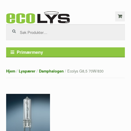
Hopp til innhold
Søk etter:
Primærmeny
/
/
/ Ecolys G8,5 70W/830
Hjem
Lyspærer
Damphalogen