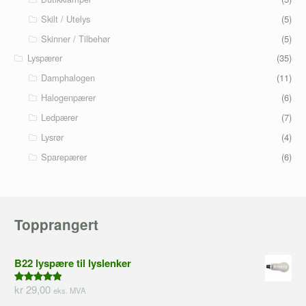
Skilt / Utelys
(5)
Skinner / Tilbehør
(5)
Lyspærer
(35)
Damphalogen
(11)
Halogenpærer
(6)
Ledpærer
(7)
Lysrør
(4)
Sparepærer
(6)
Topprangert
B22 lyspære til lyslenker
kr 29,00
eks. MVA
5.00
av 5