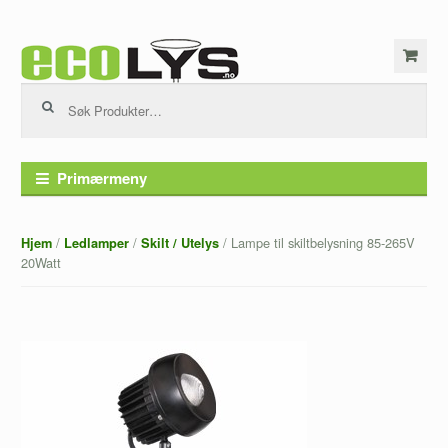
Hopp til innhold
Søk etter:
Primærmeny
/
/
/ Lampe til skiltbelysning 85-265V
Hjem
Ledlamper
Skilt / Utelys
20Watt