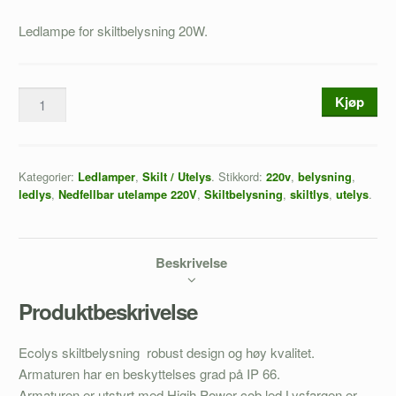
Ledlampe for skiltbelysning 20W.
Kjøp
Kategorier:
,
.
Stikkord:
,
,
Ledlamper
Skilt / Utelys
220v
belysning
,
,
,
,
.
ledlys
Nedfellbar utelampe 220V
Skiltbelysning
skiltlys
utelys
Beskrivelse
Produktbeskrivelse
Ecolys skiltbelysning robust design og høy kvalitet.
Armaturen har en beskyttelses grad på IP 66.
Armaturen er utstyrt med Higih Power cob led.Lysfargen er