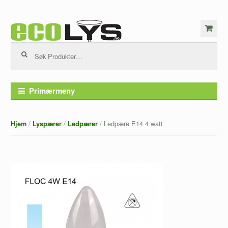
Hopp til innhold
Søk etter:
Primærmeny
/
/
/ Ledpære E14 4 watt
Hjem
Lyspærer
Ledpærer