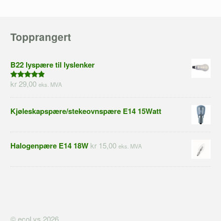
Topprangert
B22 lyspære til lyslenker
kr 29,00
eks. MVA
5.00
av 5
Kjøleskapspære/stekeovnspære E14 15Watt
Halogenpære E14 18W
kr 15,00
eks. MVA
© ecoLys 2026